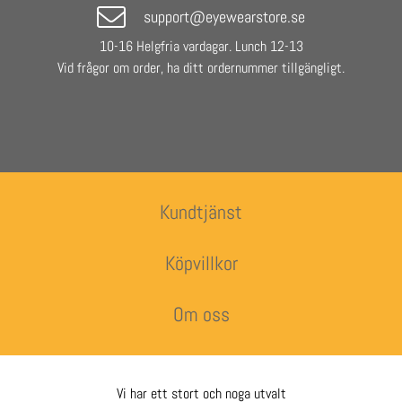
support@eyewearstore.se
10-16 Helgfria vardagar. Lunch 12-13
Vid frågor om order, ha ditt ordernummer tillgängligt.
Kundtjänst
Köpvillkor
Om oss
Vi har ett stort och noga utvalt