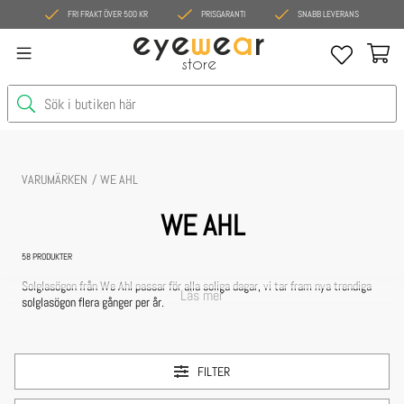
FRI FRAKT ÖVER 500 KR
PRISGARANTI
SNABB LEVERANS
eye
w
e
a
r
store
VARUMÄRKEN
WE AHL
WE AHL
58
PRODUKTER
Solglasögon från We Ahl passar för alla soliga dagar, vi tar fram nya trendiga
Läs mer
solglasögon flera gånger per år.
Polariserande lins är standard på solglasögon från We Ahl.
Solglasögon kan även användas dagar med mycket moln då flera modeller har
FILTER
olika även har en ljus lins. We Ahl har många billiga och prisvärda solglasögon
så man kan ha flera olika modeller hemma som passar för olika tillfällen!