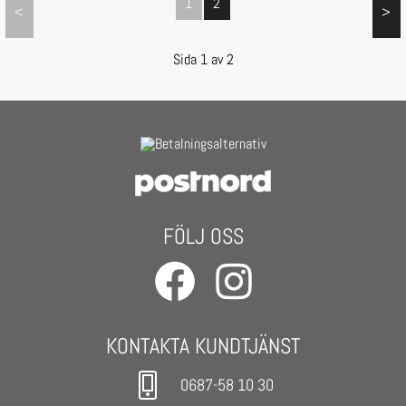
1
2
<
>
Sida
1
av
2
FÖLJ OSS
KONTAKTA KUNDTJÄNST
0687-58 10 30