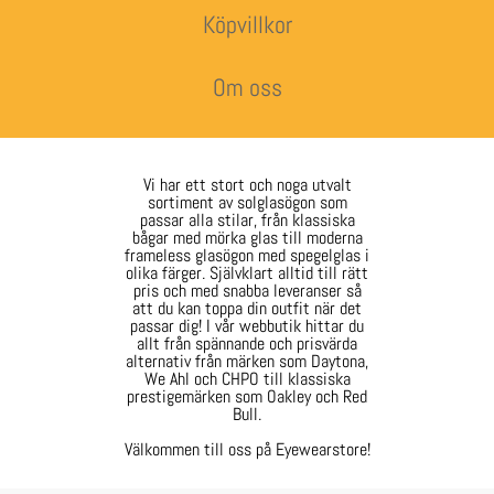
Köpvillkor
Om oss
Vi har ett stort och noga utvalt
sortiment av solglasögon som
passar alla stilar, från klassiska
bågar med mörka glas till moderna
frameless glasögon med spegelglas i
olika färger. Självklart alltid till rätt
pris och med snabba leveranser så
att du kan toppa din outfit när det
passar dig! I vår webbutik hittar du
allt från spännande och prisvärda
alternativ från märken som Daytona,
We Ahl och CHPO till klassiska
prestigemärken som Oakley och Red
Bull.
Välkommen till oss på Eyewearstore!