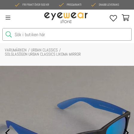
FRI FRAKT ÖVER 500 KR
PRISGARANTI
SNABB LEVERANS
eye
w
e
a
r
store
VARUMÄRKEN
URBAN CLASSICS
SOLGLASÖGON URBAN CLASSICS LIKOMA MIRROR