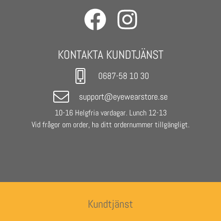
- Frame colour: Black/Blue
- Lenses: Blue mirror
- Base Lens Color: Smoke
- Unisex
KONTAKTA KUNDTJÄNST
0687-58 10 30
support@eyewearstore.se
10-16 Helgfria vardagar. Lunch 12-13
Vid frågor om order, ha ditt ordernummer tillgängligt.
Kundtjänst