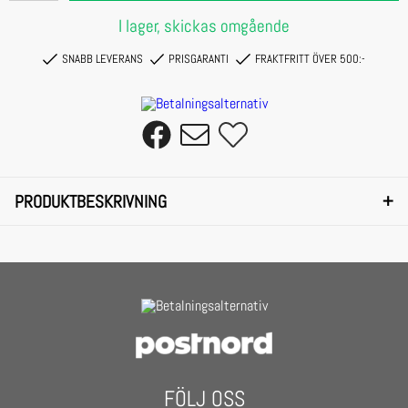
I lager, skickas omgående
SNABB LEVERANS
PRISGARANTI
FRAKTFRITT ÖVER 500:-
+
PRODUKTBESKRIVNING
You can't get jazzier than this featuring a dark, wide frame, wide temples and
bright, cheerful colors these sunglasses kick ass.
Their exuberantly colored glasses are perfectly matched to the employed frame.
On top, they come with UV 400 protection, which is equivalent to the filter
category 3.
FÖLJ OSS
- Urban Classics Sunglasses Likoma Mirror