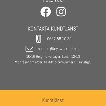
- Frame colour: Black
- Lenses: Green mirror
- Base Lens Color: Smoke
- Unisex
KONTAKTA KUNDTJÄNST
0687-58 10 30
support@eyewearstore.se
10-16 Helgfria vardagar. Lunch 12-13
Vid frågor om order, ha ditt ordernummer tillgängligt.
Kundtjänst