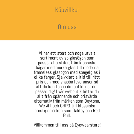
Köpvillkor
Om oss
Vi har ett stort och noga utvalt
sortiment av solglasögon som
passar alla stilar, från klassiska
bågar med mörka glas till moderna
frameless glasögon med spegelglas i
olika färger. Självklart alltid till rätt
pris och med snabba leveranser så
att du kan toppa din outfit när det
passar dig! I vår webbutik hittar du
allt från spännande och prisvärda
alternativ från märken som Daytona,
We Ahl och CHPO till klassiska
prestigemärken som Oakley och Red
Bull.
Välkommen till oss på Eyewearstore!