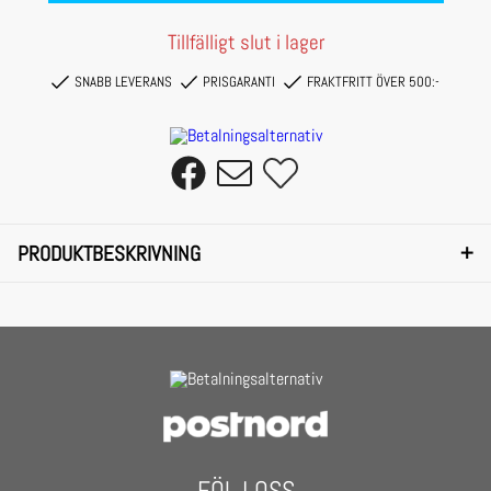
Tillfälligt slut i lager
SNABB LEVERANS
PRISGARANTI
FRAKTFRITT ÖVER 500:-
+
PRODUKTBESKRIVNING
You can't get jazzier than this featuring a dark, wide frame, wide temples and
bright, cheerful colors these sunglasses kick ass.
Their exuberantly colored glasses are perfectly matched to the employed frame.
On top, they come with UV 400 protection, which is equivalent to the filter
category 3.
FÖLJ OSS
- Urban Classics Sunglasses Likoma Mirror