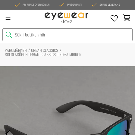
FRI FRAKT ÖVER 500 KR
PRISGARANTI
SNABB LEVERANS
eye
w
e
a
r
store
VARUMÄRKEN
URBAN CLASSICS
SOLGLASÖGON URBAN CLASSICS LIKOMA MIRROR