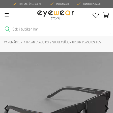
FRI FRAKT ÖVER 500 KR
PRISGARANTI
SNABB LEVERANS
eye
w
e
a
r
store
VARUMÄRKEN
URBAN CLASSICS
SOLGLASÖGON URBAN CLASSICS 105