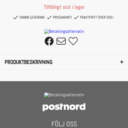
Tillfälligt slut i lager
SNABB LEVERANS
PRISGARANTI
FRAKTFRITT ÖVER 500:-
+
PRODUKTBESKRIVNING
It won't get straighter than this. These futuristic sunglasses attract attention
through their consistent color of glasses and temples. The tinted, frameless
glasses feature a rectangular shape and are edged by a wide bridge and medium-
wide temples.
With UV 400 filter category 3 they offer reliable sun protection.
FÖLJ OSS
- Urban Classics Sunglasses 105