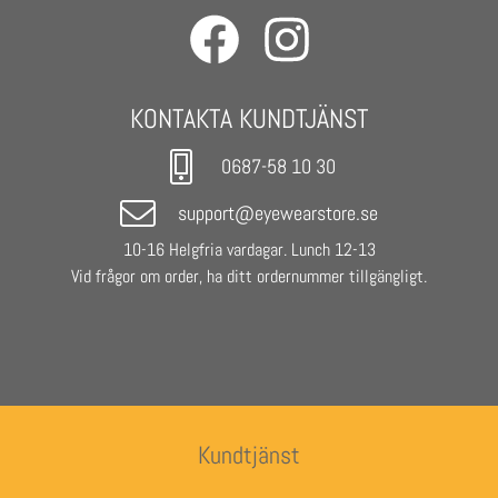
- Frame colour: Black
- Lenses: Black
- Base Lens Color: Smoke
- Unisex
KONTAKTA KUNDTJÄNST
0687-58 10 30
support@eyewearstore.se
10-16 Helgfria vardagar. Lunch 12-13
Vid frågor om order, ha ditt ordernummer tillgängligt.
Kundtjänst