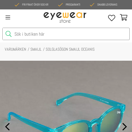
FRI FRAKT ÖVER 500 KR
PRISGARANTI
SNABB LEVERANS
eye
w
e
a
r
store
VARUMÄRKEN
SMAIJL
SOLGLASÖGON SMAIJL OCEANIS