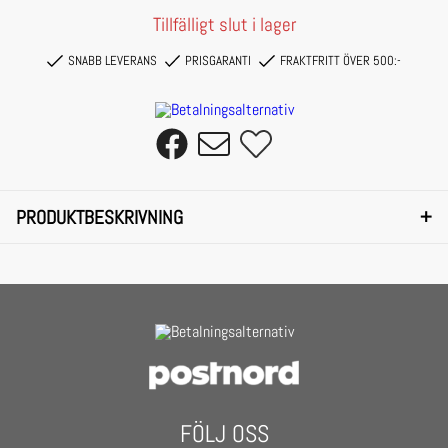
Tillfälligt slut i lager
SNABB LEVERANS
PRISGARANTI
FRAKTFRITT ÖVER 500:-
+
PRODUKTBESKRIVNING
Get the candy look with Smaijl sunglasses!
The sunglasses is equipped with a UV 400 sun protection, which is equivalent to
the filter category 3.
- Smaijl Oceanis Blue
- Frame colour: Blue
FÖLJ OSS
- Lenses: Pink mirror